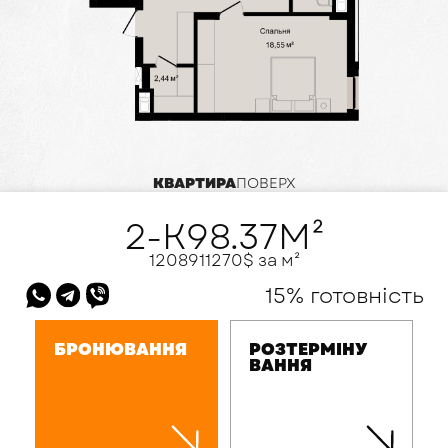
КВАРТИРА
ПОВЕРХ
2-К
98.37
М²
120891
1270
$ за м²
15% готовність
БРОНЮВАННЯ
РОЗТЕРМІНУ
ВАННЯ