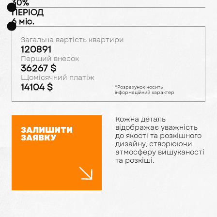
30
%
ПЕРІОД
6
міс.
Загальна вартість квартири
120891
Перший внесок
36267
$
Щомісячний платіж
14104
$
*Розрахунок носить
інформаційний характер
Кожна деталь
відображає уважність
ЗАЛИШИТИ
до якості та розкішного
ЗАЯВКУ
дизайну, створюючи
атмосферу вишуканості
та розкіші.