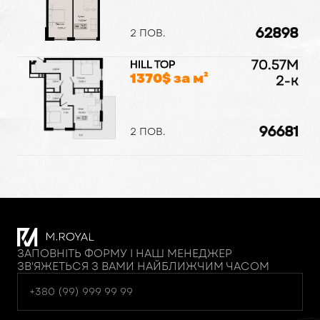
62898
2 ПОВ.
70.57
M
HILL TOP
1370
$ за м²
2-к
96681
2 ПОВ.
ЗАПОВНІТЬ ФОРМУ І НАШ МЕНЕДЖЕР
ЗВ'ЯЖЕТЬСЯ З ВАМИ НАЙБЛИЖЧИМ ЧАСОМ