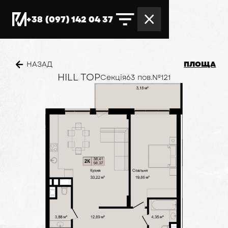
+38 (097) 142 04 37
ПЛОЩА
НАЗАД
HILL TOP
Секція
6
3 пов.
№
121